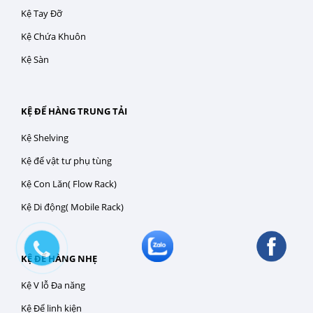
Kệ Tay Đỡ
Kệ Chứa Khuôn
Kệ Sàn
KỆ ĐỂ HÀNG TRUNG TẢI
Kệ Shelving
Kệ để vật tư phụ tùng
Kệ Con Lăn( Flow Rack)
Kệ Di động( Mobile Rack)
KỆ ĐỂ HÀNG NHẸ
Kệ V lỗ Đa năng
Kệ Để linh kiện