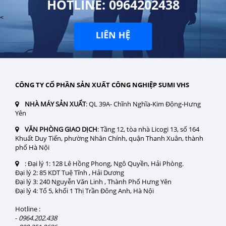
HOTLINE: 0964202438
<
LIÊN HỆ
CÔNG TY CỔ PHẦN SẢN XUẤT CÔNG NGHIỆP SUMI VHS
NHÀ MÁY SẢN XUẤT
: QL 39A- Chĩnh Nghĩa-Kim Động-Hưng
Yên
VĂN PHÒNG GIAO DỊCH
: Tầng 12, tòa nhà Licogi 13, số 164
Khuất Duy Tiến, phường Nhân Chính, quận Thanh Xuân, thành
phố Hà Nội
:
Đại lý 1: 128 Lê Hồng Phong, Ngô Quyền, Hải Phòng.
Đại lý 2: 85 KDT Tuệ Tĩnh , Hải Dương
Đại lý 3: 240 Nguyễn Văn Linh , Thành Phố Hưng Yên
Đại lý 4: Tổ 5, khối 1 Thị Trần Đông Anh, Hà Nội
Hotline :
-
0964.202.438