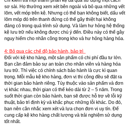
chỉ kiểm tra mọi thành phần kệ đã qua sử dụng một cách
sơ sài. Họ thường xem xét bên ngoài và bỏ qua những vết
lõm, vết móp trên kệ. Nhưng có thể bạn không biết, dấu vết
lõm móp đó trên thanh đứng có thể gây thiệt hại không
đáng có trong quá trình sử dụng. Và làm hư hỏng hệ thống
kệ lưu trữ nếu không được chú ý đến. Điều này có thể gây
nguy hiểm cho nhân công trong kho và hư hỏng hàng hóa.
4: Bỏ qua các chế độ bảo hành, bảo trì
Đối với kệ kho hàng, một sản phẩm có chi phí đầu tư lớn.
Bạn cần đảm bảo sự an toàn cho nhân viên và hàng hóa
lưu trữ. Thì việc có chính sách bảo hành là cực kì quan
trọng. Mỗi mẫu kệ kho hàng, đơn vị thi công đều sẽ đặt ra
thời gian bảo hành riêng. Tùy thuộc vào sản phẩm và đơn
vị khác nhau, thời gian có thể kéo dài từ 2 – 5 năm. Trong
suốt thời gian còn bảo hành, bạn sẽ được hỗ trợ về lỗi kỹ
thuật, bảo trì định kỳ và khắc phục những lỗi khác. Do đó,
bạn nên cân nhắc xem xét và lựa chọn đơn vị uy tín. Để
cung cấp kệ kho hàng chất lượng và trải nghiệm sử dụng
tốt nhất.