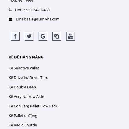
-
090.351.0686
Hotline: 0964202438
Email: sale@sumivhs.com
KỆ ĐỂ HÀNG NẶNG
Kệ Selective Pallet
Kệ Drive-in/ Drive- Thru
Kệ Double Deep
Kệ Very Narrow Aisle
Kệ Con Lăn( Pallet Flow Rack)
Kệ Pallet di động
Kệ Radio Shuttle