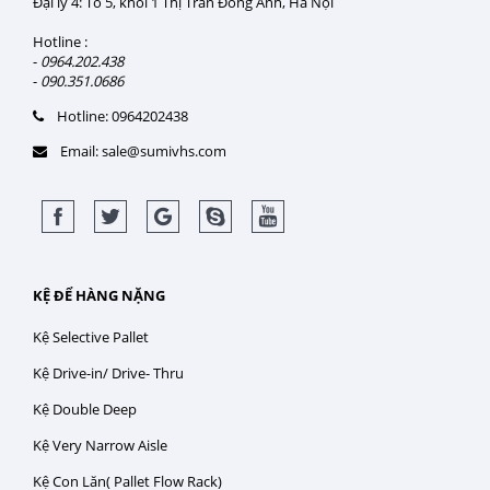
Đại lý 4: Tổ 5, khối 1 Thị Trần Đông Anh, Hà Nội
Hotline :
-
0964.202.438
-
090.351.0686
Hotline: 0964202438
Email: sale@sumivhs.com
KỆ ĐỂ HÀNG NẶNG
Kệ Selective Pallet
Kệ Drive-in/ Drive- Thru
Kệ Double Deep
Kệ Very Narrow Aisle
Kệ Con Lăn( Pallet Flow Rack)