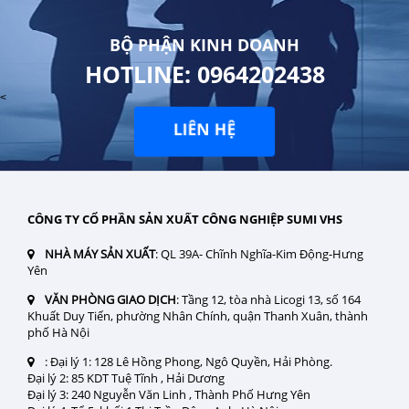
BỘ PHẬN KINH DOANH
HOTLINE: 0964202438
<
LIÊN HỆ
CÔNG TY CỔ PHẦN SẢN XUẤT CÔNG NGHIỆP SUMI VHS
NHÀ MÁY SẢN XUẤT
: QL 39A- Chĩnh Nghĩa-Kim Động-Hưng
Yên
VĂN PHÒNG GIAO DỊCH
: Tầng 12, tòa nhà Licogi 13, số 164
Khuất Duy Tiến, phường Nhân Chính, quận Thanh Xuân, thành
phố Hà Nội
:
Đại lý 1: 128 Lê Hồng Phong, Ngô Quyền, Hải Phòng.
Đại lý 2: 85 KDT Tuệ Tĩnh , Hải Dương
Đại lý 3: 240 Nguyễn Văn Linh , Thành Phố Hưng Yên