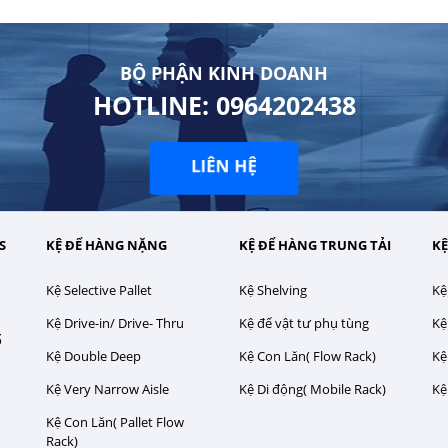
BỘ PHẬN KINH DOANH
HOTLINE: 0964202438
LIÊN HỆ
S
KỆ ĐỂ HÀNG NẶNG
KỆ ĐỂ HÀNG TRUNG TẢI
KỆ
Kệ Selective Pallet
Kệ Shelving
Kệ
Kệ Drive-in/ Drive- Thru
Kệ để vật tư phụ tùng
Kệ
ố
Kệ Double Deep
Kệ Con Lăn( Flow Rack)
Kệ
Kệ Very Narrow Aisle
Kệ Di động( Mobile Rack)
Kệ
Kệ Con Lăn( Pallet Flow
Rack)