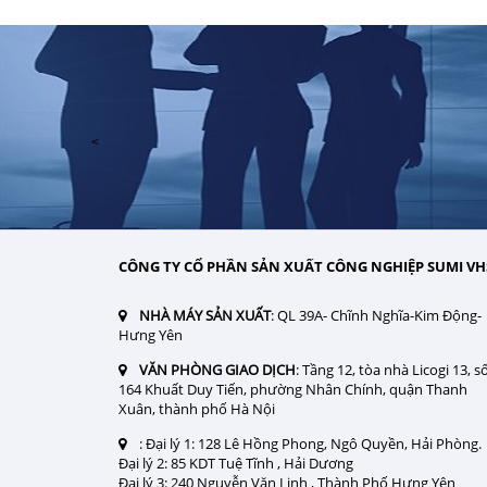
<
CÔNG TY CỔ PHẦN SẢN XUẤT CÔNG NGHIỆP SUMI VH
NHÀ MÁY SẢN XUẤT
: QL 39A- Chĩnh Nghĩa-Kim Động-
Hưng Yên
VĂN PHÒNG GIAO DỊCH
: Tầng 12, tòa nhà Licogi 13, s
164 Khuất Duy Tiến, phường Nhân Chính, quận Thanh
Xuân, thành phố Hà Nội
:
Đại lý 1: 128 Lê Hồng Phong, Ngô Quyền, Hải Phòng.
Đại lý 2: 85 KDT Tuệ Tĩnh , Hải Dương
Đại lý 3: 240 Nguyễn Văn Linh , Thành Phố Hưng Yên