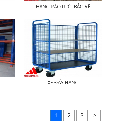
HÀNG RÀO LƯỚI BẢO VỆ
XE ĐẨY HÀNG
1
2
3
>