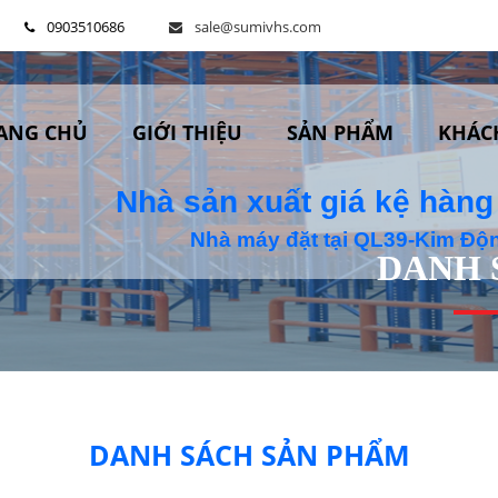
0903510686
sale@sumivhs.com
ANG CHỦ
GIỚI THIỆU
SẢN PHẨM
KHÁC
Nhà sản xuất giá kệ hàng
Nhà máy đặt tại QL39-Kim Đ
DANH 
DANH SÁCH SẢN PHẨM