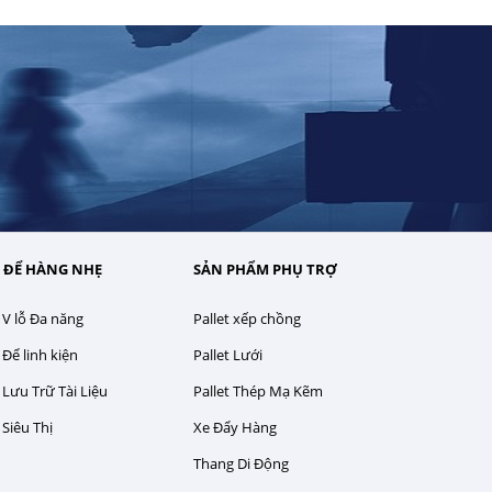
 ĐỂ HÀNG NHẸ
SẢN PHẨM PHỤ TRỢ
 V lỗ Đa năng
Pallet xếp chồng
 Để linh kiện
Pallet Lưới
 Lưu Trữ Tài Liệu
Pallet Thép Mạ Kẽm
 Siêu Thị
Xe Đẩy Hàng
Thang Di Động